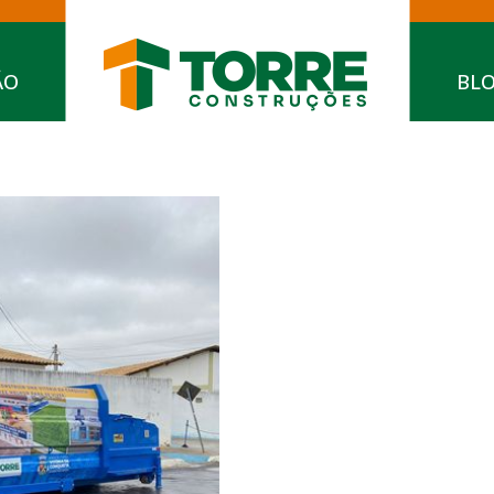
ÃO
BL