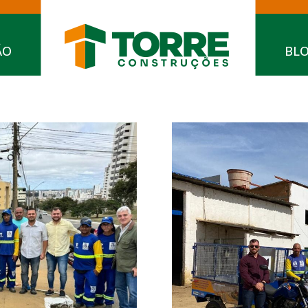
ÃO
BL