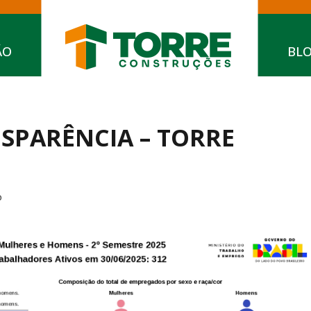
ÃO
BL
SPARÊNCIA – TORRE
o